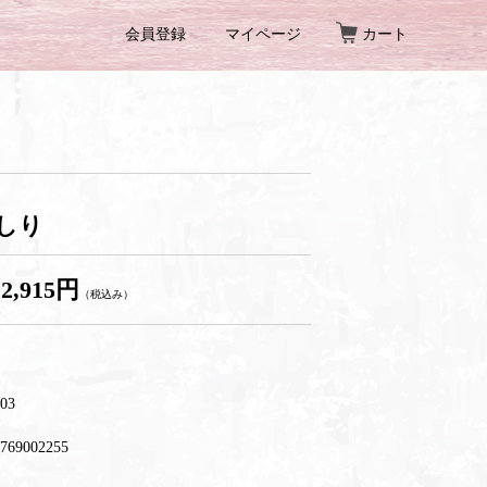
会員登録
マイページ
カート
しり
2,915円
（税込み）
03
769002255