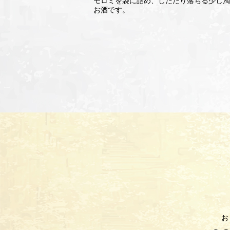
モロミを袋に詰め、したたり落ちる少し濁
お酒です。
お