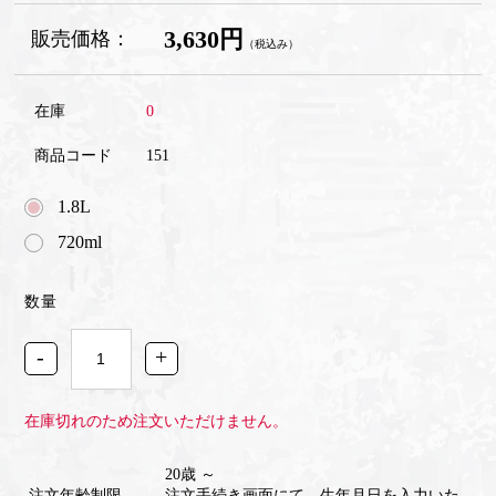
3,630円
販売価格：
（税込み）
在庫
0
商品コード
151
1.8L
720ml
数量
-
+
在庫切れのため注文いただけません。
20歳 ～
注文年齢制限
注文手続き画面にて、生年月日を入力いた