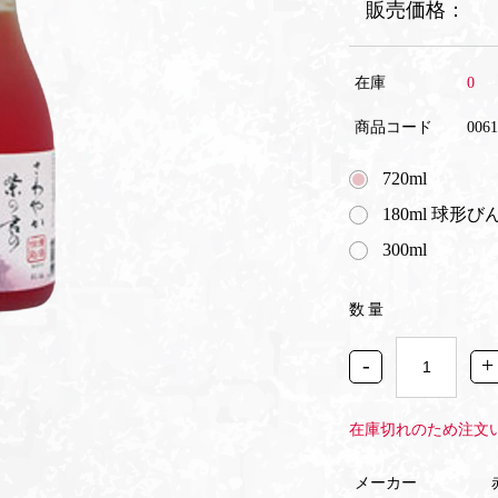
販売価格：
在庫
0
商品コード
0061
720ml
180ml 球形び
300ml
数量
-
+
在庫切れのため注文
メーカー