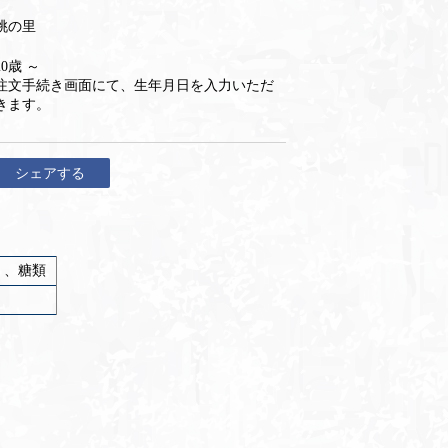
桃の里
20歳 ～
注文手続き画面にて、生年月日を入力いただ
きます。
シェアする
）、糖類