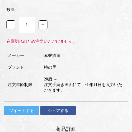
数量
-
+
在庫切れのため注文いただけません。
メーカー
赤磐酒造
ブランド
桃の里
20歳 ～
注文年齢制限
注文手続き画面にて、生年月日を入力いた
だきます。
ツイートする
シェアする
商品詳細