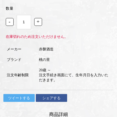
数量
-
+
在庫切れのため注文いただけません。
メーカー
赤磐酒造
ブランド
桃の里
20歳 ～
注文年齢制限
注文手続き画面にて、生年月日を入力いた
だきます。
ツイートする
シェアする
商品詳細